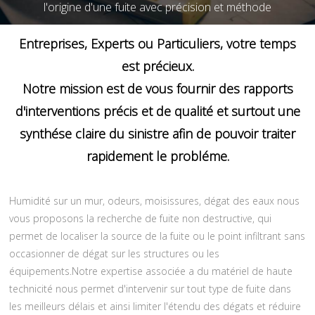
l'origine d'une fuite avec précision et méthode
Entreprises, Experts ou Particuliers, votre temps
est précieux.
Notre mission est de vous fournir des rapports
d'interventions précis et de qualité et surtout une
synthése claire du sinistre afin de pouvoir traiter
rapidement le probléme.
Humidité sur un mur, odeurs, moisissures, dégat des eaux nous
vous proposons la recherche de fuite non destructive, qui
permet de localiser la source de la fuite ou le point infiltrant sans
occasionner de dégat sur les structures ou les
équipements.Notre expertise associée a du matériel de haute
technicité nous permet d'intervenir sur tout type de fuite dans
les meilleurs délais et ainsi limiter l'étendu des dégats et réduire